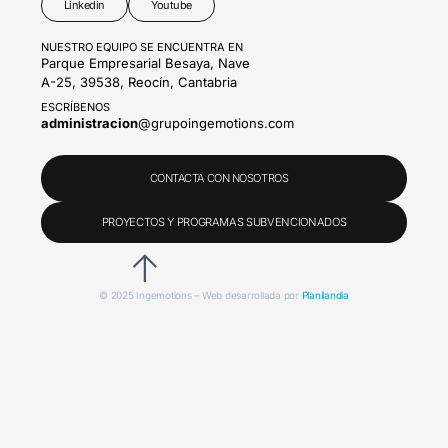
Linkedin
Youtube
NUESTRO EQUIPO SE ENCUENTRA EN
Parque Empresarial Besaya, Nave
A-25, 39538, Reocín, Cantabria
ESCRÍBENOS
administracion
@grupoingemotions.com
CONTACTA CON NOSOTROS
PROYECTOS Y PROGRAMAS SUBVENCIONADOS
© 2025 Ingemotions – Web desarrollada por
Planilandia